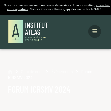
Nous ne sommes pas un fournisseur de services. Pour du soutien,
consultez
notre répertoire
. Si vous êtes en détresse, appelez ou textez le 9-8-8.
Accueil
Quoi de neuf
Évènements
Forum
ICRSMV 2024
FORUM ICRSMV 2024