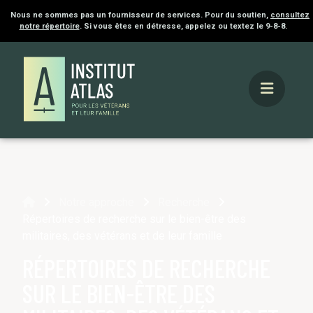
Nous ne sommes pas un fournisseur de services. Pour du soutien,
consultez
notre répertoire
. Si vous êtes en détresse, appelez ou textez le 9-8-8.
Accueil
Notre approche
Recherche
Répertoires de recherche sur le bien-être des
militaires, des vétérans et de leur famille
RÉPERTOIRES DE RECHERCHE
SUR LE BIEN-ÊTRE DES