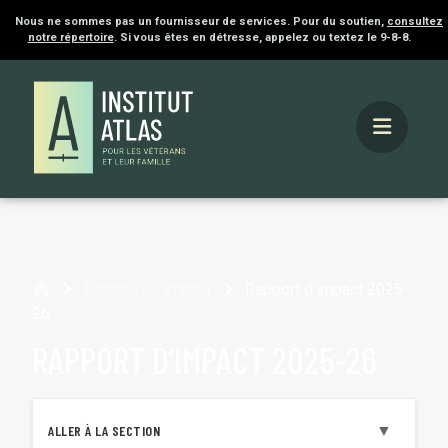
Nous ne sommes pas un fournisseur de services. Pour du soutien,
consultez
notre répertoire
. Si vous êtes en détresse, appelez ou textez le 9-8-8.
Accueil
Rapports d’impact
Rapport d’impact 2025-
26
RAPPORT D’IMPACT 2025-26
▼
ALLER À LA SECTION