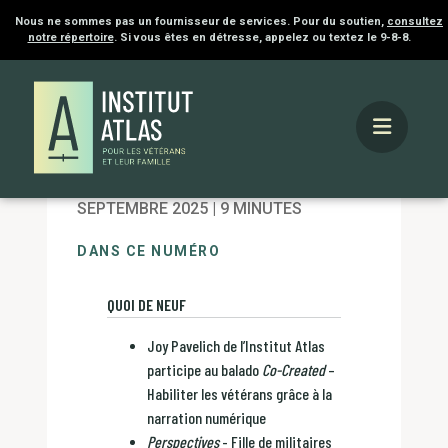
Nous ne sommes pas un fournisseur de services. Pour du soutien,
consultez
notre répertoire
. Si vous êtes en détresse, appelez ou textez le 9-8-8.
Accueil
Quoi de neuf
Navigateur Atlas
Navigateur Atlas – septembre 2025
SEPTEMBRE 2025 | 9 MINUTES
DANS CE NUMÉRO
QUOI DE NEUF
Joy Pavelich de l’Institut Atlas
participe au balado
Co-Created
–
Habiliter les vétérans grâce à la
narration numérique
Perspectives
- Fille de militaires