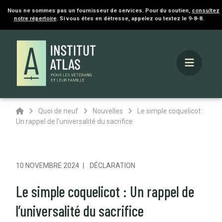
Nous ne sommes pas un fournisseur de services. Pour du soutien,
consultez
notre répertoire
. Si vous êtes en détresse, appelez ou textez le 9-8-8.
Accueil
Quoi de neuf
Nouvelles
Le simple coquelicot :
Un rappel de l’universalité du sacrifice
10 NOVEMBRE 2024
DÉCLARATION
Le simple coquelicot : Un rappel de
l’universalité du sacrifice