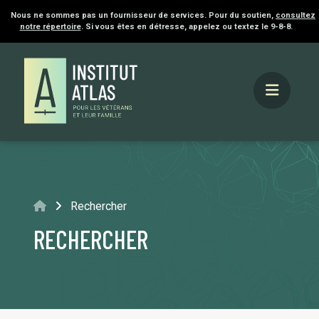
Nous ne sommes pas un fournisseur de services. Pour du soutien,
consultez
notre répertoire
. Si vous êtes en détresse, appelez ou textez le 9-8-8.
Accueil
Rechercher
RECHERCHER