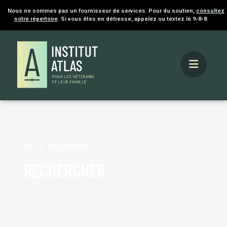
Nous ne sommes pas un fournisseur de services. Pour du soutien,
consultez
notre répertoire
. Si vous êtes en détresse, appelez ou textez le 9-8-8.
Accueil
Rechercher
RECHERCHER