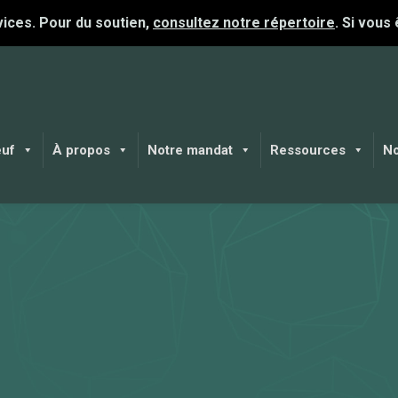
ices. Pour du soutien,
consultez notre répertoire
. Si vous
euf
À propos
Notre mandat
Ressources
No