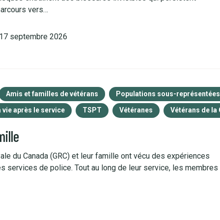
parcours vers…
 17 septembre 2026
Amis et familles de vétérans
Populations sous-représentées
 vie après le service
TSPT
Vétéranes
Vétérans de la
ille
ale du Canada (GRC) et leur famille ont vécu des expériences
es services de police. Tout au long de leur service, les membres