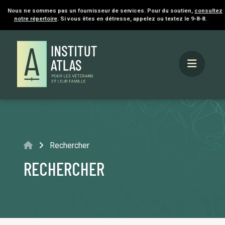
Nous ne sommes pas un fournisseur de services. Pour du soutien,
consultez
notre répertoire
. Si vous êtes en détresse, appelez ou textez le 9-8-8.
Accueil
Rechercher
RECHERCHER